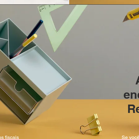
en
Re
s fiscais
Se você