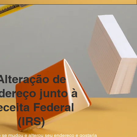
Alteração de
dereço junto à
ceita Federal
(IRS)
 se mudou e alterou seu endereço e gostaria