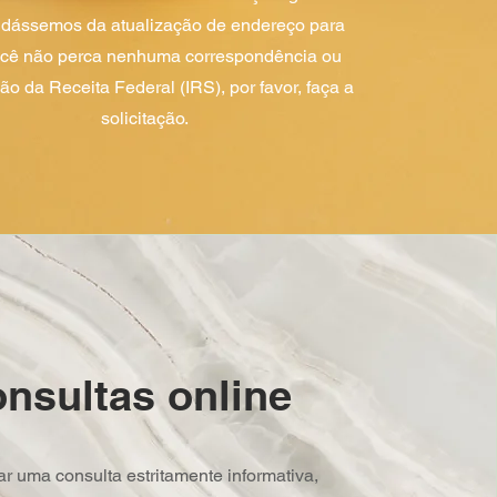
idássemos da atualização de endereço para
cê não perca nenhuma correspondência ou
ção da Receita Federal (IRS), por favor, faça a
solicitação.
nsultas online
r uma consulta estritamente informativa,