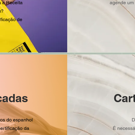
a a Receita
agende um h
m?
ficação de
cadas
Car
tos do espanhol
D
ertificação da
É necessá