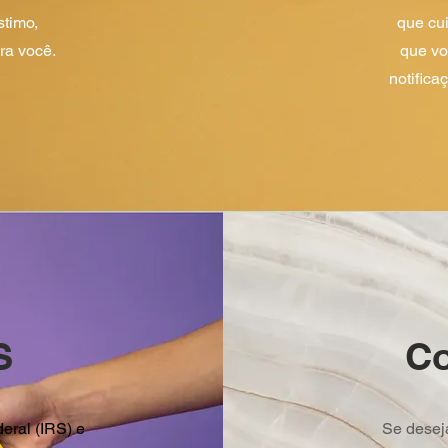
stimo,
que cu
ra você.
que vo
notifica
S
Co
eral (IRS) e
Se deseja